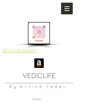
Shop Amazon
VEDICLIFE
B y A r v i n d Y a d a v
Carrito