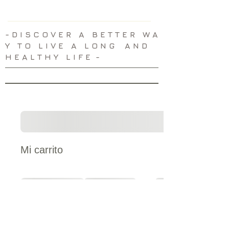
​- D I S C O V E R A B E T T E R W A
Y T O L I V E A L O N G A N D
H E A L T H Y L I F E -
Mi carrito